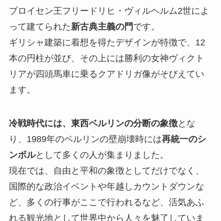
プロイセン王フリードリヒ・ヴィルヘルム2世によ
って建てられた
新古典主義の門
です。
ギリシャ建築に着想を得たデザインが特徴で、12
本の円柱が並び、その上には勝利の女神ヴィクト
リアが四頭馬車に乗るクアドリガ像がそびえてい
ます。
冷戦時代には、東西ベルリンの分断の象徴
とな
り、1989年のベルリンの壁崩壊時には
再統一のシ
ンボル
として多くの人が集まりました。
現在では、自由と平和の象徴としてだけでなく、
国際的な政治イベントや年越しカウントダウンな
ど、多くの行事がここで行われるなど、活気あふ
れる観光地として世界中から人々を魅了していま