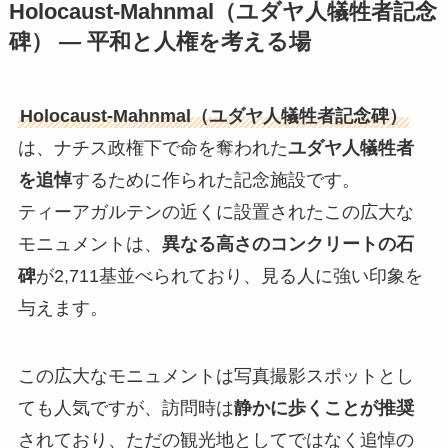
Holocaust-Mahnmal（ユダヤ人犠牲者記念
碑） — 平和と人権を考える場
Holocaust-Mahnmal（ユダヤ人犠牲者記念碑）
は、ナチス政権下で命を奪われた
ユダヤ人犠牲者
を追悼
するために作られた記念施設です。
ティーアガルテンの近くに設置されたこの広大な
モニュメントは、
異なる高さのコンクリートの石
碑
が2,711基並べられており、見る人に強い印象を
与えます。
この広大なモニュメントは写真撮影スポットとし
ても人気ですが、訪問時は
静かに歩くことが推奨
されており、ただの観光地としてではなく追悼の