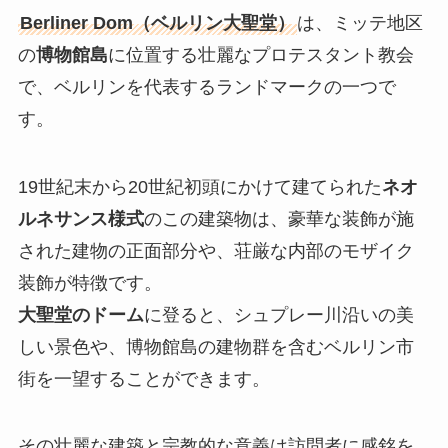
Berliner Dom（ベルリン大聖堂）
は、ミッテ地区
の
博物館島
に位置する壮麗なプロテスタント教会
で、ベルリンを代表するランドマークの一つで
す。
19世紀末から20世紀初頭にかけて建てられた
ネオ
ルネサンス様式
のこの建築物は、豪華な装飾が施
された建物の正面部分や、荘厳な内部のモザイク
装飾が特徴です。
大聖堂のドーム
に登ると、シュプレー川沿いの美
しい景色や、博物館島の建物群を含むベルリン市
街を一望することができます。
その壮麗な建築と宗教的な意義は訪問者に感銘を