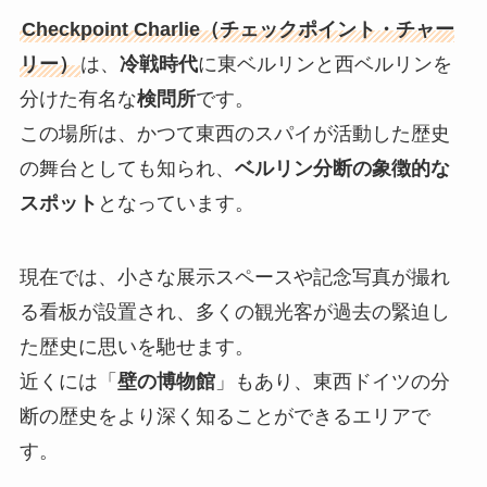
Checkpoint Charlie（チェックポイント・チャー
リー）
は、
冷戦時代
に東ベルリンと西ベルリンを
分けた有名な
検問所
です。
この場所は、かつて東西のスパイが活動した歴史
の舞台としても知られ、
ベルリン分断の象徴的な
スポット
となっています。
現在では、小さな展示スペースや記念写真が撮れ
る看板が設置され、多くの観光客が過去の緊迫し
た歴史に思いを馳せます。
近くには「
壁の博物館
」もあり、東西ドイツの分
断の歴史をより深く知ることができるエリアで
す。