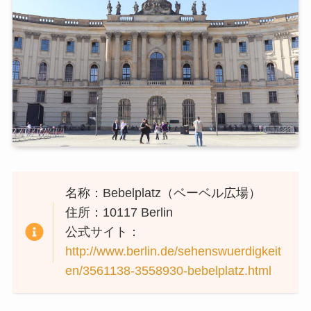
名称：Bebelplatz（ベーベル広場）
住所：10117 Berlin
公式サイト：
http://www.berlin.de/sehenswuerdigkeit
en/3561138-3558930-bebelplatz.html