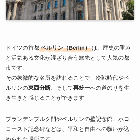
ドイツの首都
ベルリン（Berlin）
は、歴史の重み
と活気ある文化が混ざり合う旅先として人気の都
市です。
その象徴的な名所を訪れることで、冷戦時代やベ
ルリンの
東西分断
、そして
再統一
への道のりを生
き生きと感じることができます。
ブランデンブルク門やベルリンの壁記念館、ホロ
コースト記念碑などは、平和と自由への願いが込
められた場所です。